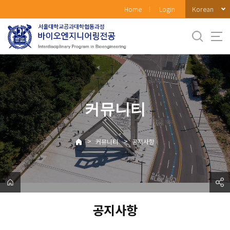
바
Korean
Home
Login
로
가
기
메
뉴
커뮤니티
>
>
커뮤니티
공지사항
공지사항