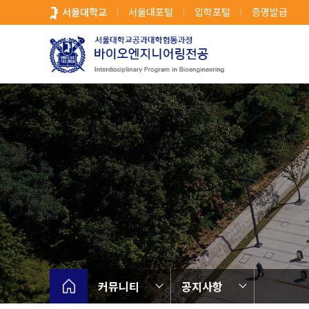
바
서울대학교
서울대포털
입학포털
증명발급
로
가
기
메
뉴
커뮤니티
공지사항