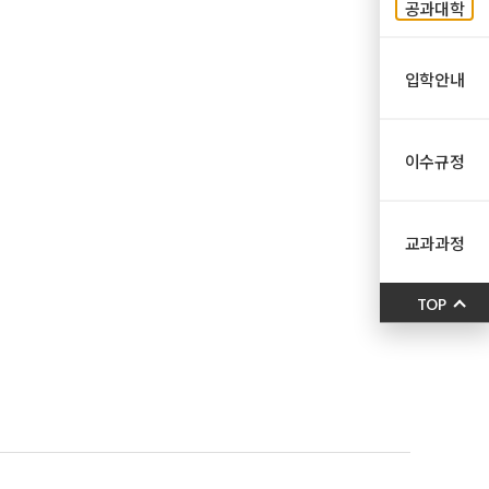
공과대학
입학안내
이수규정
교과과정
TOP