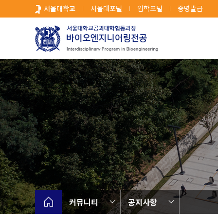
바
서울대학교
서울대포털
입학포털
증명발급
로
가
기
메
뉴
커뮤니티
공지사항