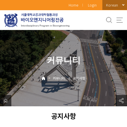
바
Korean
Home
Login
로
가
기
메
뉴
커뮤니티
>
>
커뮤니티
공지사항
공지사항