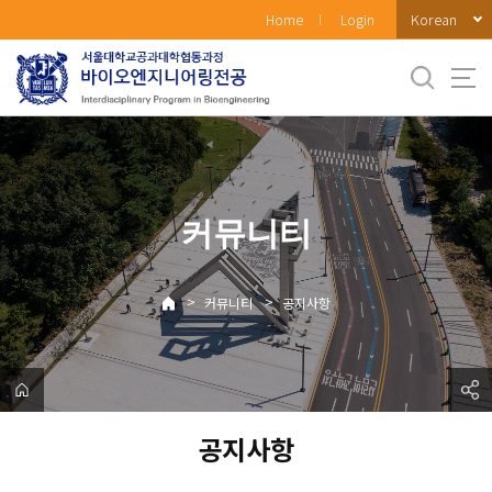
바
Korean
Home
Login
로
가
기
메
뉴
커뮤니티
>
>
커뮤니티
공지사항
공지사항