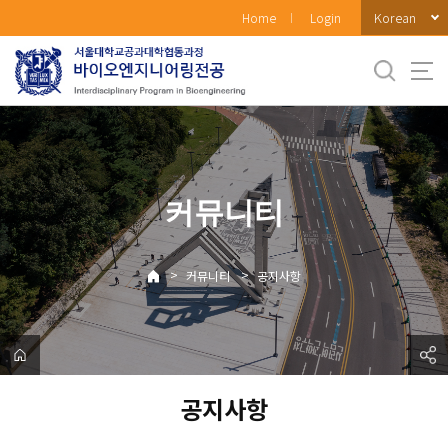
바
Korean
Home
Login
로
가
기
메
뉴
커뮤니티
>
>
커뮤니티
공지사항
공지사항