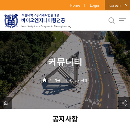
바
Korean
Home
Login
로
가
기
메
뉴
커뮤니티
>
>
커뮤니티
공지사항
공지사항