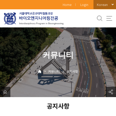
바
Korean
Home
Login
로
가
기
메
뉴
커뮤니티
>
>
커뮤니티
공지사항
공지사항