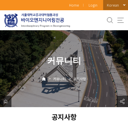
바
Korean
Home
Login
로
가
기
메
뉴
커뮤니티
>
>
커뮤니티
공지사항
공지사항