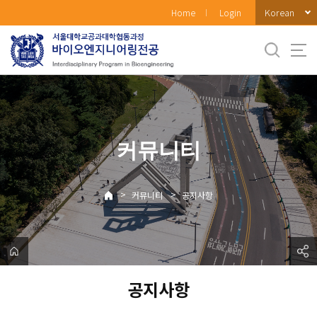
바
Korean
Home
Login
로
가
기
메
뉴
커뮤니티
>
>
커뮤니티
공지사항
공지사항