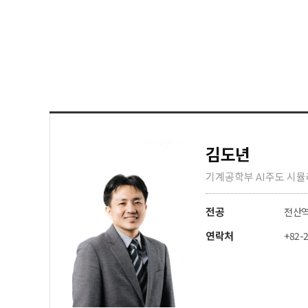
김도년
기계공학부 AI주도 시뮬레이션 
전공
전산역
연락처
+82-