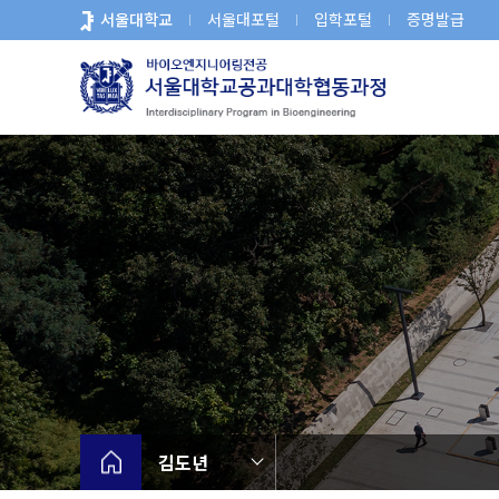
바
서울대학교
서울대포털
입학포털
증명발급
로
가
기
메
뉴
김도년