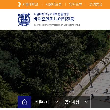
바
서울대학교
서울대포털
입학포털
증명발급
로
가
기
메
뉴
커뮤니티
공지사항