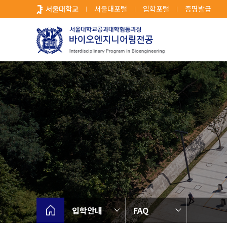
바
서울대학교
서울대포털
입학포털
증명발급
로
가
기
메
뉴
입학안내
FAQ