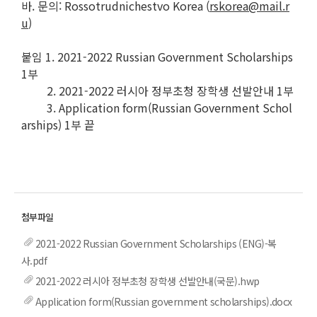
바. 문의: Rossotrudnichestvo Korea (
rskorea@mail.r
u
)
붙임 1. 2021-2022 Russian Government Scholarships
1부
2. 2021-2022 러시아 정부초청 장학생 선발안내 1부
3. Application form(Russian Government Schol
arships) 1부 끝
2021-2022 Russian Government Scholarships (ENG)-복
사.pdf
2021-2022 러시아 정부초청 장학생 선발안내(국문).hwp
Application form(Russian government scholarships).docx