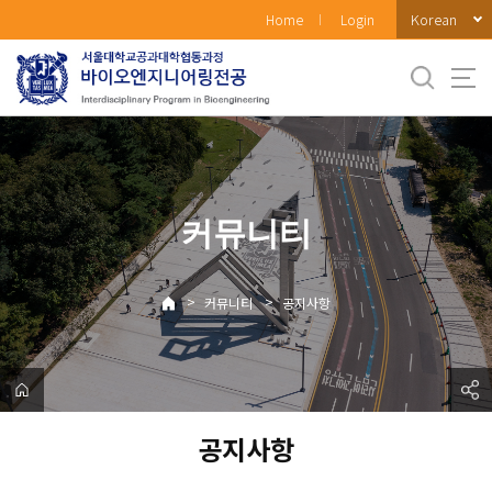
바
Korean
Home
Login
로
가
기
메
뉴
커뮤니티
>
>
커뮤니티
공지사항
공지사항