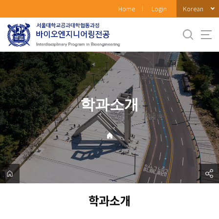
바
Korean
Home
Login
로
가
기
메
뉴
학과소개
학과소개