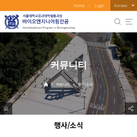
바
Korean
Home
Login
로
가
기
메
뉴
커뮤니티
>
>
커뮤니티
행사/소식
행사/소식