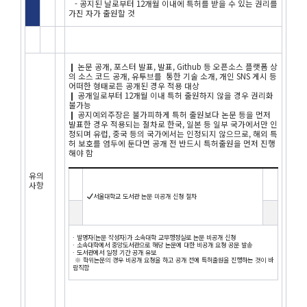
- 공지된 날로부터 12개월 이내에 특허를 받을 수 있는 권리를
가진 자가 출원할 것
❙ 논문 공개, 포스터 발표, 발표, Github 등 오픈소스 플랫폼 상
의 소스 코드 공개, 유투브를 통한 기술 소개, 개인 SNS 게시 등
어떠한 형태로든 공개된 경우 적용 대상
❙ 공개일로부터 12개월 이내 특허 출원하지 않을 경우 권리화
불가능
❙ 공지예외주장은 불가피하게 특허 출원보다 논문 등을 먼저
발표한 경우 적용되는 절차로 한국, 일본 등 일부 국가에서만 인
정되며 유럽, 중국 등의 국가에서는 인정되지 않으므로, 해외 특
허 보호를 염두에 둔다면 공개 전 반드시 특허출원을 먼저 진행
해야 함
유의
사항
서울대학교 도서관 논문 미공개 신청 절차
∙ 발명자(논문 작성자)가 소속대학 교무행정실로 논문 비공개 신청
∙ 소속대학에서 중앙도서관으로 해당 논문에 대한 비공개 요청 공문 발송
∙ 도서관에서 일정 기간 공개 유보
※ 학위논문의 경우 비공개 요청을 하고 공개 전에 특허출원을 진행하는 것이 바
람직함