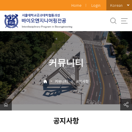
바
Korean
Home
Login
로
가
기
메
뉴
커뮤니티
>
>
커뮤니티
공지사항
공지사항