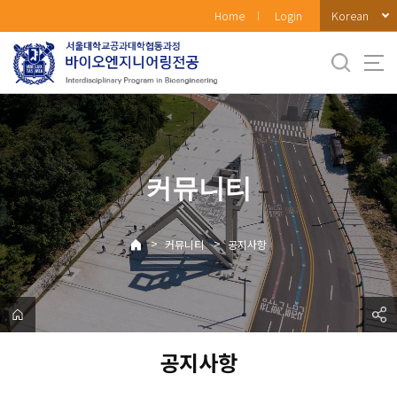
바
Korean
Home
Login
로
가
기
메
뉴
커뮤니티
>
>
커뮤니티
공지사항
공지사항