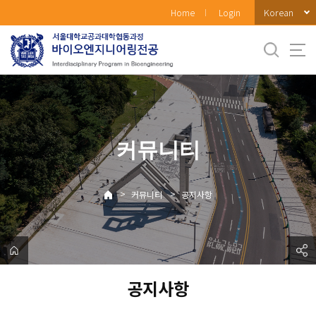
바
Korean
Home
Login
로
가
기
메
뉴
커뮤니티
>
>
커뮤니티
공지사항
공지사항