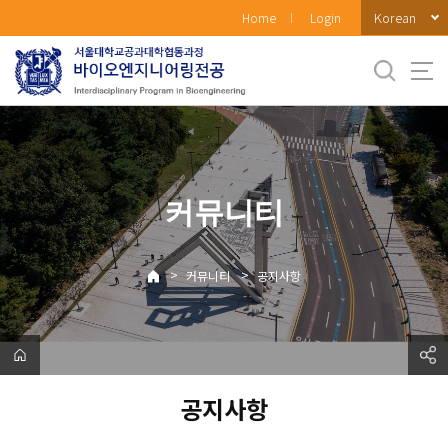
바
Korean
Home
Login
로
가
기
메
뉴
커뮤니티
>
>
커뮤니티
공지사항
공지사항