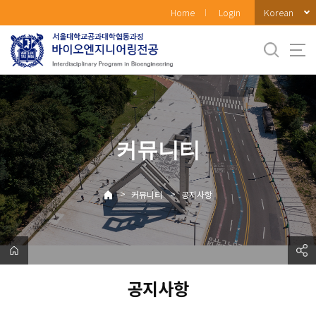
바
Korean
Home
Login
로
가
기
메
뉴
커뮤니티
>
>
커뮤니티
공지사항
공지사항