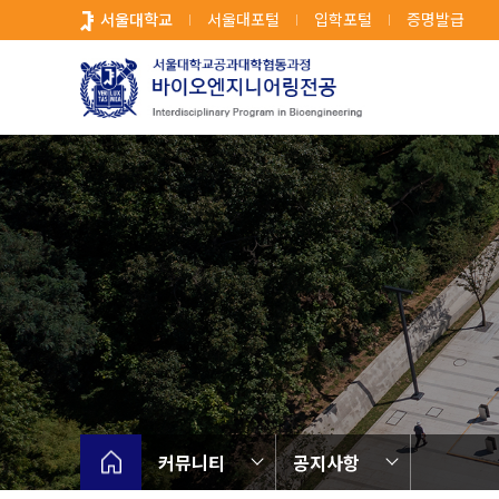
바
서울대학교
서울대포털
입학포털
증명발급
로
가
기
메
뉴
커뮤니티
공지사항