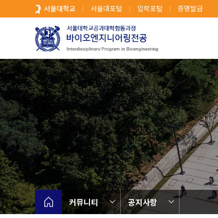
바
서울대학교
서울대포털
입학포털
증명발급
로
가
기
메
뉴
커뮤니티
공지사항