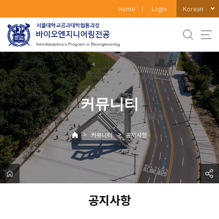
바
Korean
Home
Login
로
가
기
메
뉴
커뮤니티
>
>
커뮤니티
공지사항
공지사항