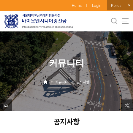
바
Korean
Home
Login
로
가
기
메
뉴
커뮤니티
>
>
커뮤니티
공지사항
공지사항