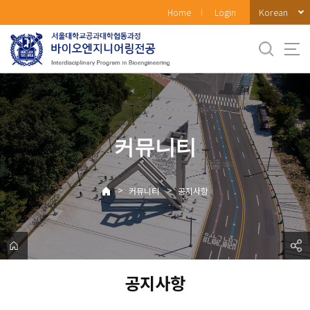
바
Korean
Home
Login
로
가
기
메
뉴
커뮤니티
>
>
커뮤니티
공지사항
공지사항