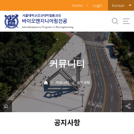
바
Korean
Home
Login
로
가
기
메
뉴
커뮤니티
>
>
커뮤니티
공지사항
공지사항