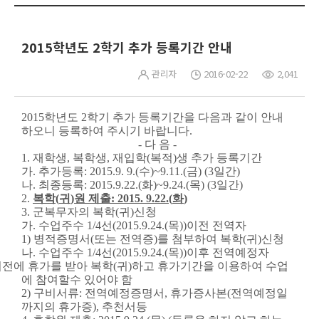
2015학년도 2학기 추가 등록기간 안내
관리자
2016-02-22
2,041
2015
학년도
2
학기 추가 등록기간을 다음과 같이 안내
하오니 등록하여 주시기 바랍니다
.
-
다 음
-
1.
재학생
,
복학생
,
재입학
(
복적
)
생 추가 등록기간
가
.
추가등록
: 2015.9. 9.(
수
)~9.11.(
금
) (3
일간
)
나
.
최종등록
: 2015.9.22.(
화
)~9.24.(
목
) (3
일간
)
2.
복학
(
귀
)
원 제출
: 2015. 9.22.(
화
)
3.
군복무자의 복학
(
귀
)
신청
가
.
수업주수
1/4
선
(2015.9.24.(
목
))
이전 전역자
1)
병적증명서
(
또는 전역증
)
를 첨부하여 복학
(
귀
)
신청
나
.
수업주수
1/4
선
(2015.9.24.(
목
))
이후 전역예정자
이전에 휴가를 받아 복학
(
귀
)
하고 휴가기간을 이용하여 수업
에 참여할수 있어야 함
2)
구비서류
:
전역예정증명서
,
휴가증사본
(
전역예정일
까지의 휴가증
),
추천서등