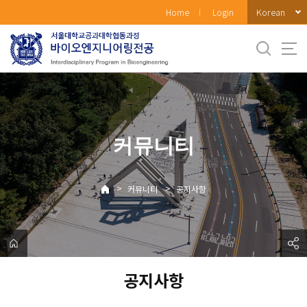
바
Korean
Home
Login
로
가
기
메
뉴
커뮤니티
>
>
커뮤니티
공지사항
공지사항