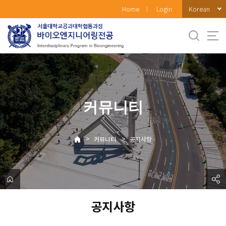
바
Korean
Home
Login
로
가
기
메
뉴
커뮤니티
>
>
커뮤니티
공지사항
공지사항