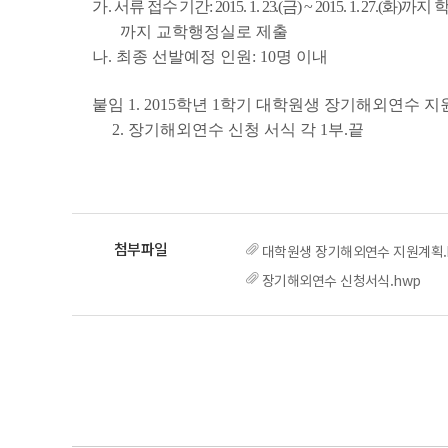
가
.
서류 접수 기간
: 2015. 1. 23.(
금
) ~ 2015. 1. 27.(
화
)
까지 
까지 교학행정실로 제출
나
.
최종 선발예정 인원
: 10
명 이내
붙임
1. 2015
학년
1
학기 대학원생 장기해외연수 지
2.
장기해외연수 신청 서식 각
1
부
.끝
대학원생 장기해외연수 지원계회
장기해외연수 신청서식.hwp