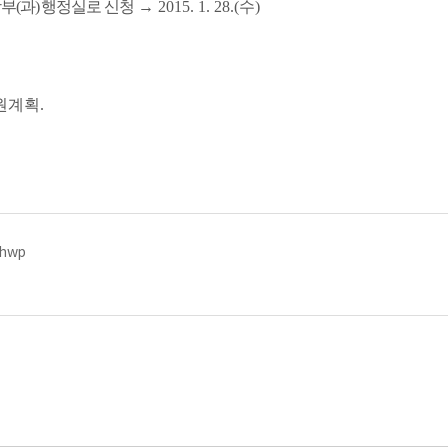
학부
(
과
)
행정실로 신청
→
2015. 1. 28.(
수
)
원계획
.
ᆨ.hwp