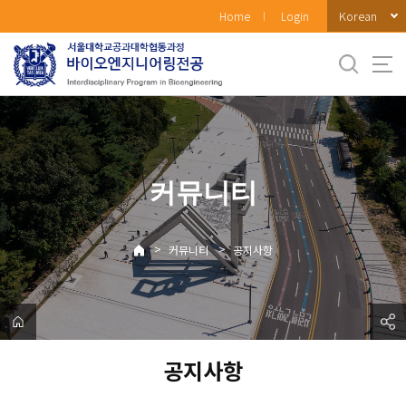
바
Korean
Home
Login
로
가
기
메
뉴
커뮤니티
>
>
커뮤니티
공지사항
공지사항