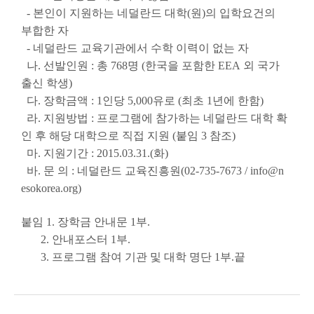
-
본인이 지원하는 네덜란드 대학
(
원
)
의 입학요건의
부합한 자
-
네덜란드 교육기관에서 수학 이력이 없는 자
나
.
선발인원
:
총
768
명
(
한국을 포함한
EEA
외 국가
출신 학생
)
다
.
장학금액
: 1
인당
5,000
유로
(
최초
1
년에 한함
)
라
.
지원방법
:
프로그램에 참가하는 네덜란드 대학 확
인 후 해당 대학으로 직접 지원
(
붙임
3
참조
)
마
.
지원기간
: 2015.03.31.(
화
)
바
.
문 의
:
네덜란드 교육진흥원
(02-735-7673 / info@n
esokorea.org)
붙임
1.
장학금 안내문
1
부
.
2.
안내포스터
1
부
.
3.
프로그램 참여 기관 및 대학 명단
1
부
.끝