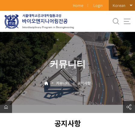
바
Korean
Home
Login
로
가
기
메
뉴
커뮤니티
>
>
커뮤니티
공지사항
공지사항