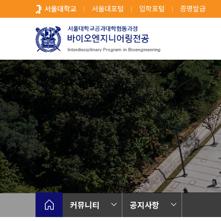
바
서울대학교
서울대포털
입학포털
증명발급
로
가
기
메
뉴
커뮤니티
공지사항