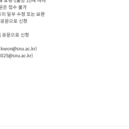
요령’([붙임 2])에 따라
문은 접수 불가
용의 일부 수정 또는 보완
공문으로 신청
지
공문으로 신청
won@snu.ac.kr)
25@snu.ac.kr)