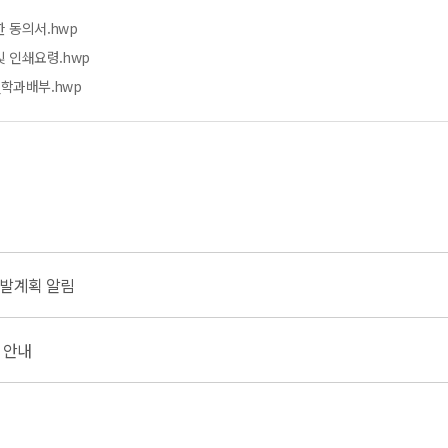
한 동의서.hwp
및 인쇄요령.hwp
_학과배부.hwp
선발계획 알림
 안내