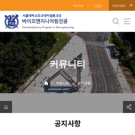
바
Korean
Home
Login
로
가
기
메
뉴
커뮤니티
>
>
커뮤니티
공지사항
공지사항