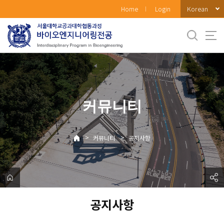
바
Korean
Home
Login
로
가
기
메
뉴
커뮤니티
>
>
커뮤니티
공지사항
공지사항