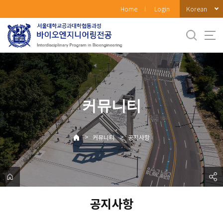
바
Korean
Home
Login
로
가
기
메
뉴
커뮤니티
>
>
커뮤니티
공지사항
공지사항