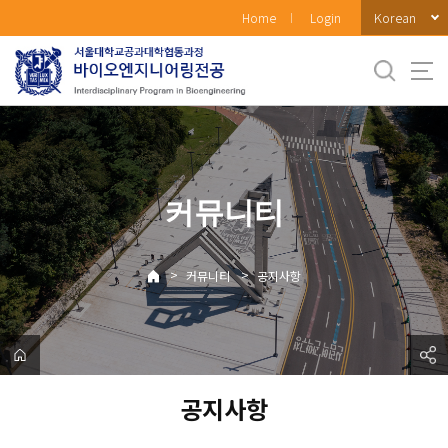
바
Korean
Home
Login
로
가
기
메
뉴
커뮤니티
>
>
커뮤니티
공지사항
공지사항