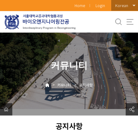
바
Korean
Home
Login
로
가
기
메
뉴
커뮤니티
>
>
커뮤니티
공지사항
공지사항