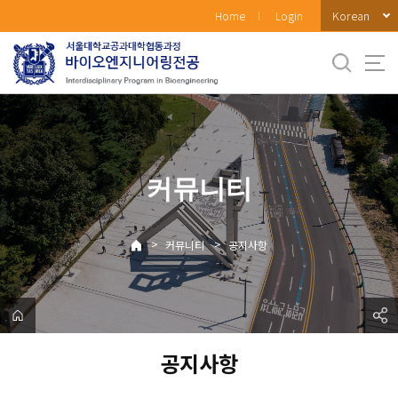
바
Korean
Home
Login
로
가
기
메
뉴
커뮤니티
>
>
커뮤니티
공지사항
공지사항