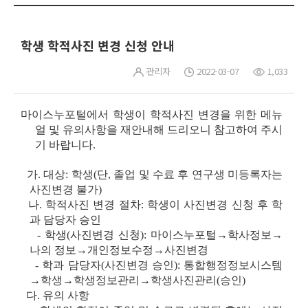
학생 학적사진 변경 신청 안내
관리자
2022-03-07
1,033
마이스누포털에서 학생이
학적사진 변경
을 위한 메뉴
얼 및 유의사항을 재안내해 드리오니
참고
하여 주시
기 바랍니다.
가. 대상: 학생(단, 졸업 및 수료 후 연구생 미등록자는
사진변경 불가)
나. 학적사진 변경 절차: 학생이 사진변경 신청 후 학
과 담당자 승인
-
학생(사진변경
신청
)
: 마이스누포털→학사정보→
나의 정보→개인정보수정→사진변경
-
학과 담당자(사진변경
승인
)
: 통합행정정보시스템
→학생→학생정보관리→학생사진관리(승인)
다. 유의 사항