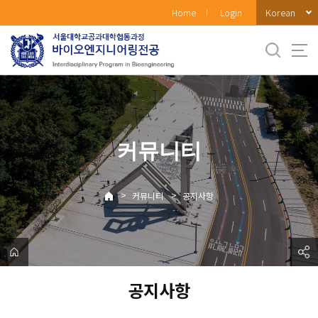
바
Korean
Home
Login
로
가
기
메
뉴
커뮤니티
>
>
커뮤니티
공지사항
공지사항