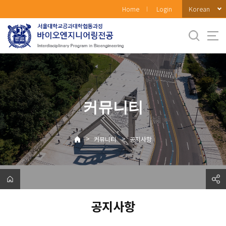
바
Korean
Home
Login
로
가
기
메
뉴
커뮤니티
>
>
커뮤니티
공지사항
공지사항