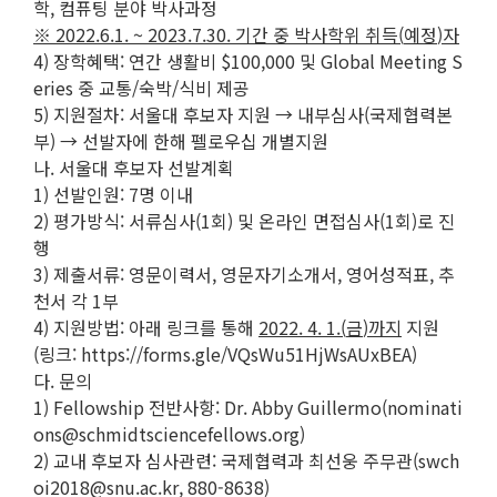
학, 컴퓨팅 분야 박사과정
※
2022.6.1. ~ 2023.7.30.
기간 중 박사학위 취득
(
예정
)
자
4) 장학혜택: 연간 생활비 $100,000 및 Global Meeting S
eries 중 교통/숙박/식비 제공
5) 지원절차: 서울대 후보자 지원 → 내부심사(국제협력본
부) → 선발자에 한해 펠로우십 개별지원
나. 서울대 후보자 선발계획
1) 선발인원: 7명 이내
2) 평가방식: 서류심사(1회) 및 온라인 면접심사(1회)로 진
행
3) 제출서류: 영문이력서, 영문자기소개서, 영어성적표, 추
천서 각 1부
4) 지원방법: 아래 링크를 통해
2022. 4. 1.(
금
)
까지
지원
(링크: https://forms.gle/VQsWu51HjWsAUxBEA)
다. 문의
1) Fellowship 전반사항: Dr. Abby Guillermo(nominati
ons@schmidtsciencefellows.org)
2) 교내 후보자 심사관련: 국제협력과 최선웅 주무관(swch
oi2018@snu.ac.kr, 880-8638)