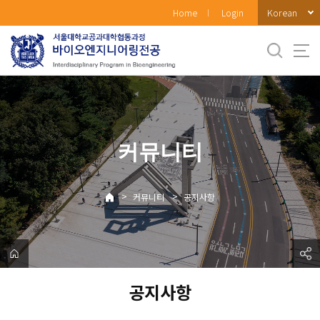
바
Korean
Home
Login
로
가
기
메
뉴
커뮤니티
>
>
커뮤니티
공지사항
공지사항