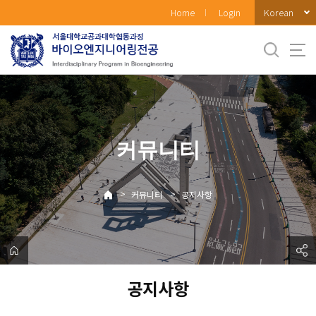
바
Korean
Home
Login
로
가
기
메
뉴
커뮤니티
>
>
커뮤니티
공지사항
공지사항