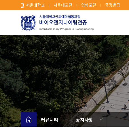
바
서울대학교
서울대포털
입학포털
증명발급
로
가
기
메
뉴
커뮤니티
공지사항