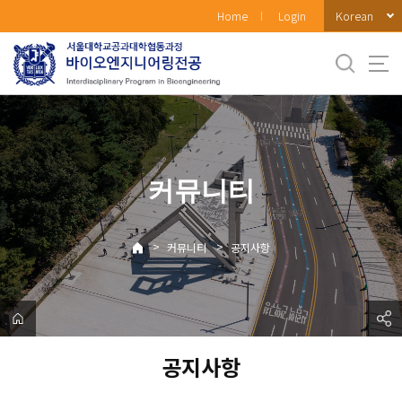
바
Korean
Home
Login
로
가
기
메
뉴
커뮤니티
>
>
커뮤니티
공지사항
공지사항