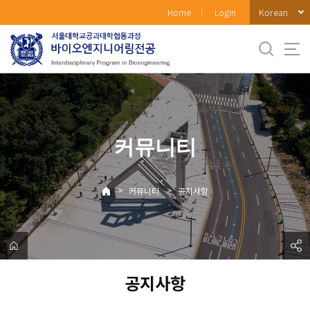
바
Korean
Home
Login
로
가
기
메
뉴
커뮤니티
>
>
커뮤니티
공지사항
공지사항