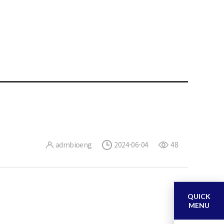
admbioeng
2024-06-04
48
QUICK
MENU