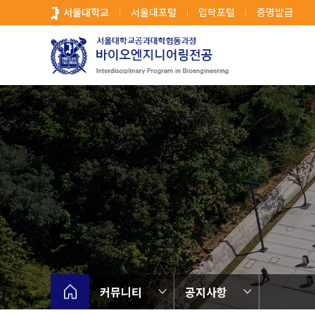
바
서울대학교
서울대포털
입학포털
증명발급
로
가
기
메
뉴
커뮤니티
공지사항