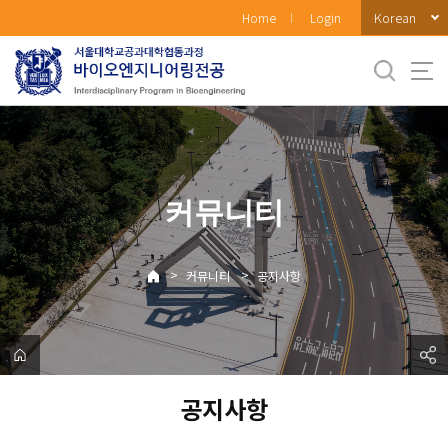
바
Korean
Home
Login
로
가
기
메
뉴
커뮤니티
>
>
커뮤니티
공지사항
공지사항