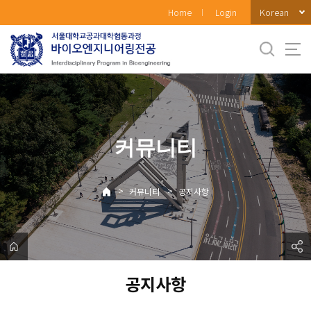
바
Korean
Home
Login
로
가
기
메
뉴
커뮤니티
>
>
커뮤니티
공지사항
공지사항