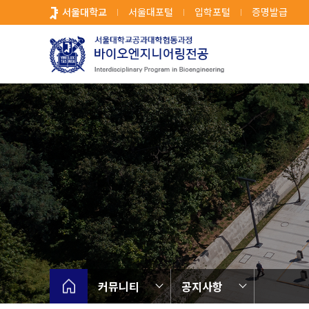
바
서울대학교
서울대포털
입학포털
증명발급
로
가
기
메
뉴
커뮤니티
공지사항